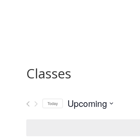
Início
Astrology
Classes
Upcoming
Today
Select
date.